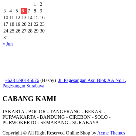
1
2
3
4
5
6
7
8
9
10
11
12
13
14
15
16
17
18
19
20
21
22
23
24
25
26
27
28
29
30
31
« Jun
+6281290145676
(Hasby)
Jl. Pagesangan Asri Blok AA No 1,
Pagesangan Surabaya
CABANG KAMI
JAKARTA - BOGOR - TANGERANG - BEKASI -
PURWAKARTA - BANDUNG - CIREBON - SOLO -
PURWOKERTO - SEMARANG - SURABAYA
Copyright © All Right Reserved
Online Shop by
Acme Themes