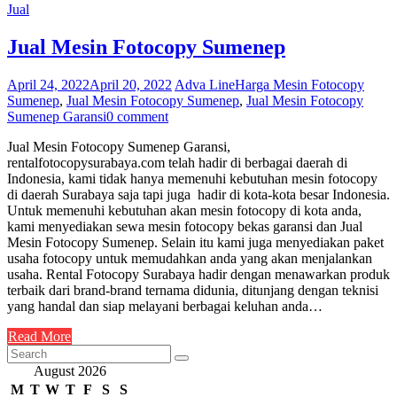
Jual
Jual Mesin Fotocopy Sumenep
April 24, 2022
April 20, 2022
Adva Line
Harga Mesin Fotocopy
Sumenep
,
Jual Mesin Fotocopy Sumenep
,
Jual Mesin Fotocopy
Sumenep Garansi
0 comment
Jual Mesin Fotocopy Sumenep Garansi,
rentalfotocopysurabaya.com telah hadir di berbagai daerah di
Indonesia, kami tidak hanya memenuhi kebutuhan mesin fotocopy
di daerah Surabaya saja tapi juga hadir di kota-kota besar Indonesia.
Untuk memenuhi kebutuhan akan mesin fotocopy di kota anda,
kami menyediakan sewa mesin fotocopy bekas garansi dan Jual
Mesin Fotocopy Sumenep. Selain itu kami juga menyediakan paket
usaha fotocopy untuk memudahkan anda yang akan menjalankan
usaha. Rental Fotocopy Surabaya hadir dengan menawarkan produk
terbaik dari brand-brand ternama didunia, ditunjang dengan teknisi
yang handal dan siap melayani berbagai keluhan anda…
Read More
August 2026
M
T
W
T
F
S
S