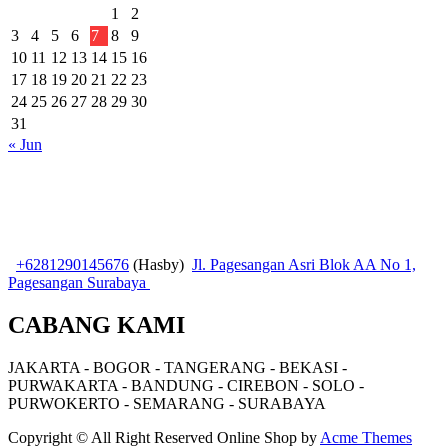
1
2
3
4
5
6
7
8
9
10
11
12
13
14
15
16
17
18
19
20
21
22
23
24
25
26
27
28
29
30
31
« Jun
+6281290145676
(Hasby)
Jl. Pagesangan Asri Blok AA No 1,
Pagesangan Surabaya
CABANG KAMI
JAKARTA - BOGOR - TANGERANG - BEKASI -
PURWAKARTA - BANDUNG - CIREBON - SOLO -
PURWOKERTO - SEMARANG - SURABAYA
Copyright © All Right Reserved
Online Shop by
Acme Themes