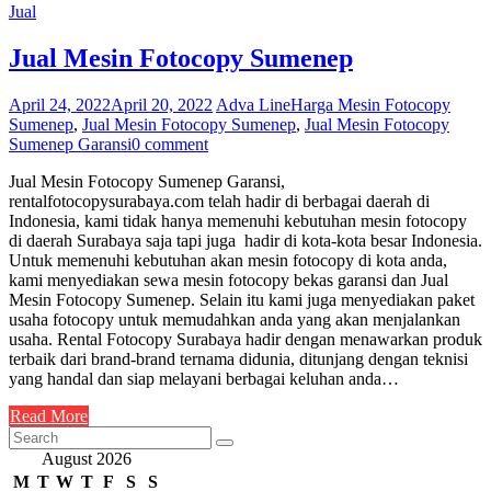
Jual
Jual Mesin Fotocopy Sumenep
April 24, 2022
April 20, 2022
Adva Line
Harga Mesin Fotocopy
Sumenep
,
Jual Mesin Fotocopy Sumenep
,
Jual Mesin Fotocopy
Sumenep Garansi
0 comment
Jual Mesin Fotocopy Sumenep Garansi,
rentalfotocopysurabaya.com telah hadir di berbagai daerah di
Indonesia, kami tidak hanya memenuhi kebutuhan mesin fotocopy
di daerah Surabaya saja tapi juga hadir di kota-kota besar Indonesia.
Untuk memenuhi kebutuhan akan mesin fotocopy di kota anda,
kami menyediakan sewa mesin fotocopy bekas garansi dan Jual
Mesin Fotocopy Sumenep. Selain itu kami juga menyediakan paket
usaha fotocopy untuk memudahkan anda yang akan menjalankan
usaha. Rental Fotocopy Surabaya hadir dengan menawarkan produk
terbaik dari brand-brand ternama didunia, ditunjang dengan teknisi
yang handal dan siap melayani berbagai keluhan anda…
Read More
August 2026
M
T
W
T
F
S
S