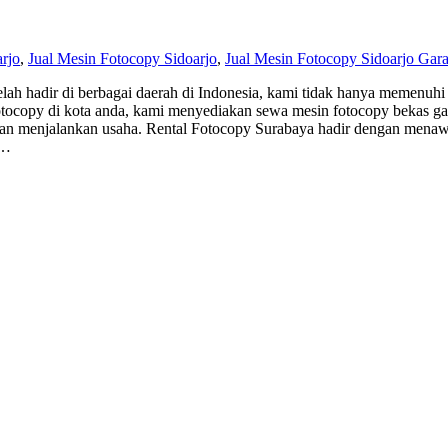
rjo
,
Jual Mesin Fotocopy Sidoarjo
,
Jual Mesin Fotocopy Sidoarjo Gara
lah hadir di berbagai daerah di Indonesia, kami tidak hanya memenuhi 
ocopy di kota anda, kami menyediakan sewa mesin fotocopy bekas gara
 menjalankan usaha. Rental Fotocopy Surabaya hadir dengan menawark
a…