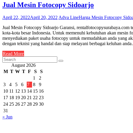
Jual Mesin Fotocopy Sidoarjo
April 22, 2022
April 20, 2022
Adva Line
Harga Mesin Fotocopy Sidoa
Jual Mesin Fotocopy Sidoarjo Garansi, rentalfotocopysurabaya.com te
kota-kota besar Indonesia. Untuk memenuhi kebutuhan akan mesin fot
menyediakan paket usaha fotocopy untuk memudahkan anda yang akan
dengan teknisi yang handal dan siap melayani berbagai keluhan and
Read More
August 2026
M
T
W
T
F
S
S
1
2
3
4
5
6
7
8
9
10
11
12
13
14
15
16
17
18
19
20
21
22
23
24
25
26
27
28
29
30
31
« Jun