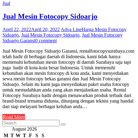
Jual
Jual Mesin Fotocopy Sidoarjo
April 22, 2022
April 20, 2022
Adva Line
Harga Mesin Fotocopy
Sidoarjo
,
Jual Mesin Fotocopy Sidoarjo
,
Jual Mesin Fotocopy
Sidoarjo Garansi
0 comment
Jual Mesin Fotocopy Sidoarjo Garansi, rentalfotocopysurabaya.com
telah hadir di berbagai daerah di Indonesia, kami tidak hanya
memenuhi kebutuhan mesin fotocopy di daerah Surabaya saja tapi
juga hadir di kota-kota besar Indonesia. Untuk memenuhi
kebutuhan akan mesin fotocopy di kota anda, kami menyediakan
sewa mesin fotocopy bekas garansi dan Jual Mesin Fotocopy
Sidoarjo. Selain itu kami juga menyediakan paket usaha fotocopy
untuk memudahkan anda yang akan menjalankan usaha. Rental
Fotocopy Surabaya hadir dengan menawarkan produk terbaik dari
brand-brand ternama didunia, ditunjang dengan teknisi yang handal
dan siap melayani berbagai keluhan anda…
Read More
August 2026
M
T
W
T
F
S
S