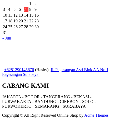
1
2
3
4
5
6
7
8
9
10
11
12
13
14
15
16
17
18
19
20
21
22
23
24
25
26
27
28
29
30
31
« Jun
+6281290145676
(Hasby)
Jl. Pagesangan Asri Blok AA No 1,
Pagesangan Surabaya
CABANG KAMI
JAKARTA - BOGOR - TANGERANG - BEKASI -
PURWAKARTA - BANDUNG - CIREBON - SOLO -
PURWOKERTO - SEMARANG - SURABAYA
Copyright © All Right Reserved
Online Shop by
Acme Themes