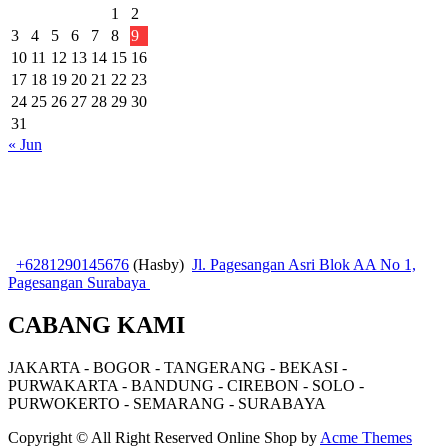
1
2
3
4
5
6
7
8
9
10
11
12
13
14
15
16
17
18
19
20
21
22
23
24
25
26
27
28
29
30
31
« Jun
+6281290145676
(Hasby)
Jl. Pagesangan Asri Blok AA No 1,
Pagesangan Surabaya
CABANG KAMI
JAKARTA - BOGOR - TANGERANG - BEKASI -
PURWAKARTA - BANDUNG - CIREBON - SOLO -
PURWOKERTO - SEMARANG - SURABAYA
Copyright © All Right Reserved
Online Shop by
Acme Themes