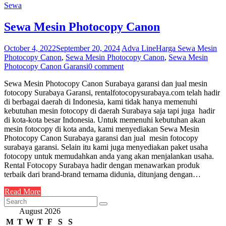
Sewa
Sewa Mesin Photocopy Canon
October 4, 2022
September 20, 2024
Adva Line
Harga Sewa Mesin
Photocopy Canon
,
Sewa Mesin Photocopy Canon
,
Sewa Mesin
Photocopy Canon Garansi
0 comment
Sewa Mesin Photocopy Canon Surabaya garansi dan jual mesin
fotocopy Surabaya Garansi, rentalfotocopysurabaya.com telah hadir
di berbagai daerah di Indonesia, kami tidak hanya memenuhi
kebutuhan mesin fotocopy di daerah Surabaya saja tapi juga hadir
di kota-kota besar Indonesia. Untuk memenuhi kebutuhan akan
mesin fotocopy di kota anda, kami menyediakan Sewa Mesin
Photocopy Canon Surabaya garansi dan jual mesin fotocopy
surabaya garansi. Selain itu kami juga menyediakan paket usaha
fotocopy untuk memudahkan anda yang akan menjalankan usaha.
Rental Fotocopy Surabaya hadir dengan menawarkan produk
terbaik dari brand-brand ternama didunia, ditunjang dengan…
Read More
August 2026
M
T
W
T
F
S
S