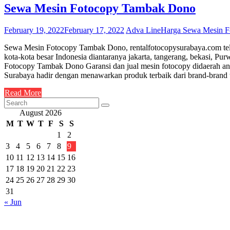
Sewa Mesin Fotocopy Tambak Dono
February 19, 2022
February 17, 2022
Adva Line
Harga Sewa Mesin 
Sewa Mesin Fotocopy Tambak Dono, rentalfotocopysurabaya.com telah 
kota-kota besar Indonesia diantaranya jakarta, tangerang, bekasi,
Fotocopy Tambak Dono Garansi dan jual mesin fotocopy didaerah an
Surabaya hadir dengan menawarkan produk terbaik dari brand-brand
Read More
August 2026
M
T
W
T
F
S
S
1
2
3
4
5
6
7
8
9
10
11
12
13
14
15
16
17
18
19
20
21
22
23
24
25
26
27
28
29
30
31
« Jun