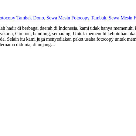
Fotocopy Tambak Dono
,
Sewa Mesin Fotocopy Tambak
,
Sewa Mesin 
hadir di berbagai daerah di Indonesia, kami tidak hanya memenuhi ke
 Purwakarta, Cirebon, bandung, semarang. Untuk memenuhi kebutuhan a
da. Selain itu kami juga menyediakan paket usaha fotocopy untuk me
 ternama didunia, ditunjang…