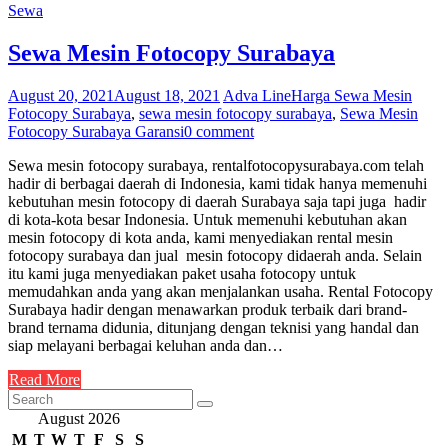
Sewa
Sewa Mesin Fotocopy Surabaya
August 20, 2021
August 18, 2021
Adva Line
Harga Sewa Mesin
Fotocopy Surabaya
,
sewa mesin fotocopy surabaya
,
Sewa Mesin
Fotocopy Surabaya Garansi
0 comment
Sewa mesin fotocopy surabaya, rentalfotocopysurabaya.com telah
hadir di berbagai daerah di Indonesia, kami tidak hanya memenuhi
kebutuhan mesin fotocopy di daerah Surabaya saja tapi juga hadir
di kota-kota besar Indonesia. Untuk memenuhi kebutuhan akan
mesin fotocopy di kota anda, kami menyediakan rental mesin
fotocopy surabaya dan jual mesin fotocopy didaerah anda. Selain
itu kami juga menyediakan paket usaha fotocopy untuk
memudahkan anda yang akan menjalankan usaha. Rental Fotocopy
Surabaya hadir dengan menawarkan produk terbaik dari brand-
brand ternama didunia, ditunjang dengan teknisi yang handal dan
siap melayani berbagai keluhan anda dan…
Read More
August 2026
M
T
W
T
F
S
S