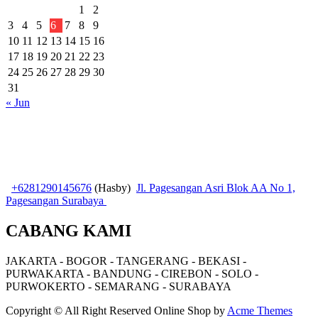
1
2
3
4
5
6
7
8
9
10
11
12
13
14
15
16
17
18
19
20
21
22
23
24
25
26
27
28
29
30
31
« Jun
+6281290145676
(Hasby)
Jl. Pagesangan Asri Blok AA No 1,
Pagesangan Surabaya
CABANG KAMI
JAKARTA - BOGOR - TANGERANG - BEKASI -
PURWAKARTA - BANDUNG - CIREBON - SOLO -
PURWOKERTO - SEMARANG - SURABAYA
Copyright © All Right Reserved
Online Shop by
Acme Themes