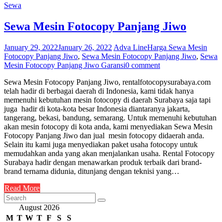
Sewa
Sewa Mesin Fotocopy Panjang Jiwo
January 29, 2022
January 26, 2022
Adva Line
Harga Sewa Mesin
Fotocopy Panjang Jiwo
,
Sewa Mesin Fotocopy Panjang Jiwo
,
Sewa
Mesin Fotocopy Panjang Jiwo Garansi
0 comment
Sewa Mesin Fotocopy Panjang Jiwo, rentalfotocopysurabaya.com
telah hadir di berbagai daerah di Indonesia, kami tidak hanya
memenuhi kebutuhan mesin fotocopy di daerah Surabaya saja tapi
juga hadir di kota-kota besar Indonesia diantaranya jakarta,
tangerang, bekasi, bandung, semarang. Untuk memenuhi kebutuhan
akan mesin fotocopy di kota anda, kami menyediakan Sewa Mesin
Fotocopy Panjang Jiwo dan jual mesin fotocopy didaerah anda.
Selain itu kami juga menyediakan paket usaha fotocopy untuk
memudahkan anda yang akan menjalankan usaha. Rental Fotocopy
Surabaya hadir dengan menawarkan produk terbaik dari brand-
brand ternama didunia, ditunjang dengan teknisi yang…
Read More
August 2026
M
T
W
T
F
S
S