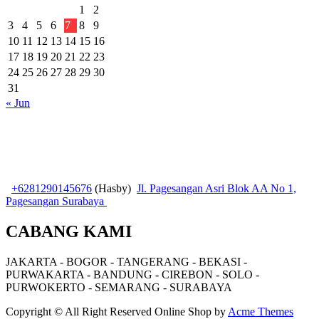
1
2
3
4
5
6
7
8
9
10
11
12
13
14
15
16
17
18
19
20
21
22
23
24
25
26
27
28
29
30
31
« Jun
+6281290145676
(Hasby)
Jl. Pagesangan Asri Blok AA No 1,
Pagesangan Surabaya
CABANG KAMI
JAKARTA - BOGOR - TANGERANG - BEKASI -
PURWAKARTA - BANDUNG - CIREBON - SOLO -
PURWOKERTO - SEMARANG - SURABAYA
Copyright © All Right Reserved
Online Shop by
Acme Themes