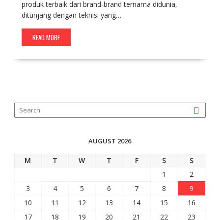
produk terbaik dari brand-brand ternama didunia,
ditunjang dengan teknisi yang…
READ MORE
AUGUST 2026
M
T
W
T
F
S
S
1
2
3
4
5
6
7
8
9
10
11
12
13
14
15
16
17
18
19
20
21
22
23