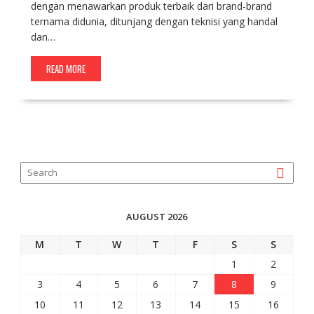
dengan menawarkan produk terbaik dari brand-brand
ternama didunia, ditunjang dengan teknisi yang handal
dan…
READ MORE
AUGUST 2026
M
T
W
T
F
S
S
1
2
3
4
5
6
7
8
9
10
11
12
13
14
15
16