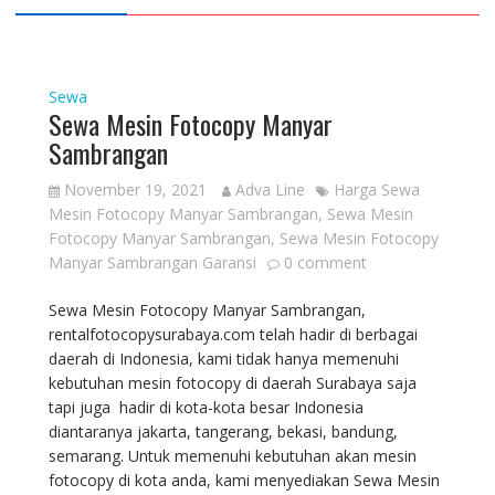
Sewa
Sewa Mesin Fotocopy Manyar
Sambrangan
November 19, 2021
Adva Line
Harga Sewa
Mesin Fotocopy Manyar Sambrangan
,
Sewa Mesin
Fotocopy Manyar Sambrangan
,
Sewa Mesin Fotocopy
Manyar Sambrangan Garansi
0 comment
Sewa Mesin Fotocopy Manyar Sambrangan,
rentalfotocopysurabaya.com telah hadir di berbagai
daerah di Indonesia, kami tidak hanya memenuhi
kebutuhan mesin fotocopy di daerah Surabaya saja
tapi juga hadir di kota-kota besar Indonesia
diantaranya jakarta, tangerang, bekasi, bandung,
semarang. Untuk memenuhi kebutuhan akan mesin
fotocopy di kota anda, kami menyediakan Sewa Mesin