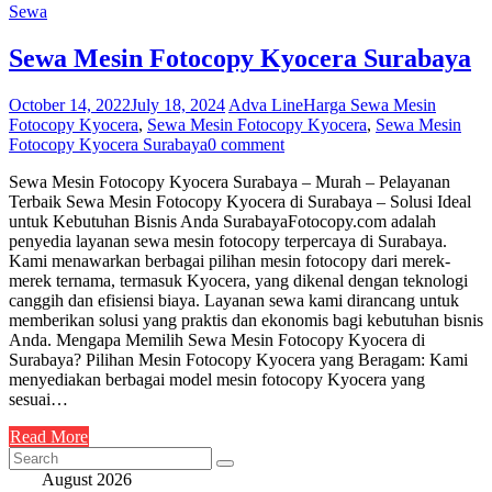
Sewa
Sewa Mesin Fotocopy Kyocera Surabaya
October 14, 2022
July 18, 2024
Adva Line
Harga Sewa Mesin
Fotocopy Kyocera
,
Sewa Mesin Fotocopy Kyocera
,
Sewa Mesin
Fotocopy Kyocera Surabaya
0 comment
Sewa Mesin Fotocopy Kyocera Surabaya – Murah – Pelayanan
Terbaik Sewa Mesin Fotocopy Kyocera di Surabaya – Solusi Ideal
untuk Kebutuhan Bisnis Anda SurabayaFotocopy.com adalah
penyedia layanan sewa mesin fotocopy terpercaya di Surabaya.
Kami menawarkan berbagai pilihan mesin fotocopy dari merek-
merek ternama, termasuk Kyocera, yang dikenal dengan teknologi
canggih dan efisiensi biaya. Layanan sewa kami dirancang untuk
memberikan solusi yang praktis dan ekonomis bagi kebutuhan bisnis
Anda. Mengapa Memilih Sewa Mesin Fotocopy Kyocera di
Surabaya? Pilihan Mesin Fotocopy Kyocera yang Beragam: Kami
menyediakan berbagai model mesin fotocopy Kyocera yang
sesuai…
Read More
August 2026