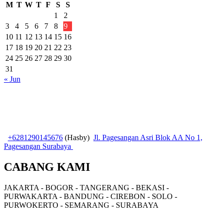
M
T
W
T
F
S
S
1
2
3
4
5
6
7
8
9
10
11
12
13
14
15
16
17
18
19
20
21
22
23
24
25
26
27
28
29
30
31
« Jun
+6281290145676
(Hasby)
Jl. Pagesangan Asri Blok AA No 1,
Pagesangan Surabaya
CABANG KAMI
JAKARTA - BOGOR - TANGERANG - BEKASI -
PURWAKARTA - BANDUNG - CIREBON - SOLO -
PURWOKERTO - SEMARANG - SURABAYA