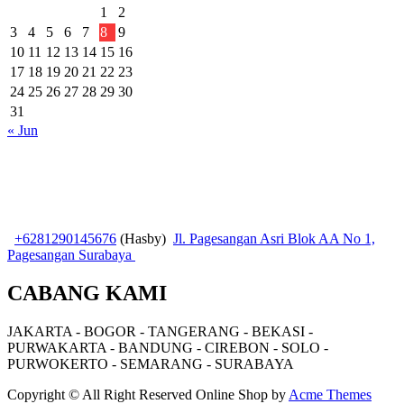
1
2
3
4
5
6
7
8
9
10
11
12
13
14
15
16
17
18
19
20
21
22
23
24
25
26
27
28
29
30
31
« Jun
+6281290145676
(Hasby)
Jl. Pagesangan Asri Blok AA No 1,
Pagesangan Surabaya
CABANG KAMI
JAKARTA - BOGOR - TANGERANG - BEKASI -
PURWAKARTA - BANDUNG - CIREBON - SOLO -
PURWOKERTO - SEMARANG - SURABAYA
Copyright © All Right Reserved
Online Shop by
Acme Themes