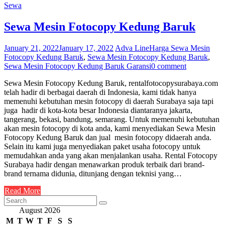
Sewa
Sewa Mesin Fotocopy Kedung Baruk
January 21, 2022
January 17, 2022
Adva Line
Harga Sewa Mesin
Fotocopy Kedung Baruk
,
Sewa Mesin Fotocopy Kedung Baruk
,
Sewa Mesin Fotocopy Kedung Baruk Garansi
0 comment
Sewa Mesin Fotocopy Kedung Baruk, rentalfotocopysurabaya.com
telah hadir di berbagai daerah di Indonesia, kami tidak hanya
memenuhi kebutuhan mesin fotocopy di daerah Surabaya saja tapi
juga hadir di kota-kota besar Indonesia diantaranya jakarta,
tangerang, bekasi, bandung, semarang. Untuk memenuhi kebutuhan
akan mesin fotocopy di kota anda, kami menyediakan Sewa Mesin
Fotocopy Kedung Baruk dan jual mesin fotocopy didaerah anda.
Selain itu kami juga menyediakan paket usaha fotocopy untuk
memudahkan anda yang akan menjalankan usaha. Rental Fotocopy
Surabaya hadir dengan menawarkan produk terbaik dari brand-
brand ternama didunia, ditunjang dengan teknisi yang…
Read More
August 2026
M
T
W
T
F
S
S