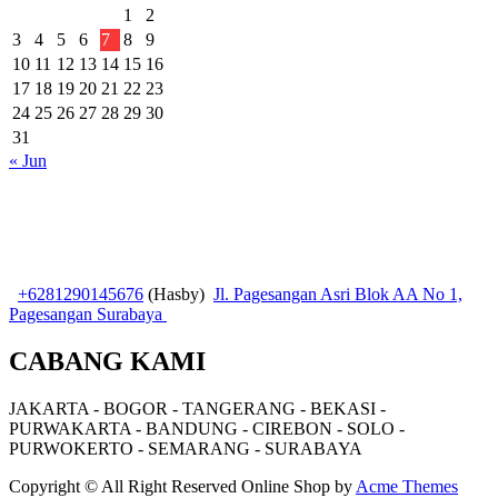
1
2
3
4
5
6
7
8
9
10
11
12
13
14
15
16
17
18
19
20
21
22
23
24
25
26
27
28
29
30
31
« Jun
+6281290145676
(Hasby)
Jl. Pagesangan Asri Blok AA No 1,
Pagesangan Surabaya
CABANG KAMI
JAKARTA - BOGOR - TANGERANG - BEKASI -
PURWAKARTA - BANDUNG - CIREBON - SOLO -
PURWOKERTO - SEMARANG - SURABAYA
Copyright © All Right Reserved
Online Shop by
Acme Themes