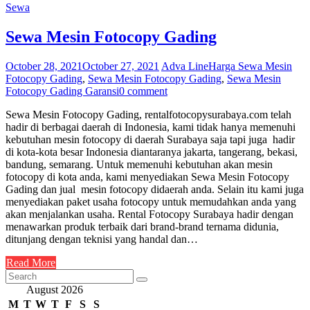
Sewa
Sewa Mesin Fotocopy Gading
October 28, 2021
October 27, 2021
Adva Line
Harga Sewa Mesin
Fotocopy Gading
,
Sewa Mesin Fotocopy Gading
,
Sewa Mesin
Fotocopy Gading Garansi
0 comment
Sewa Mesin Fotocopy Gading, rentalfotocopysurabaya.com telah
hadir di berbagai daerah di Indonesia, kami tidak hanya memenuhi
kebutuhan mesin fotocopy di daerah Surabaya saja tapi juga hadir
di kota-kota besar Indonesia diantaranya jakarta, tangerang, bekasi,
bandung, semarang. Untuk memenuhi kebutuhan akan mesin
fotocopy di kota anda, kami menyediakan Sewa Mesin Fotocopy
Gading dan jual mesin fotocopy didaerah anda. Selain itu kami juga
menyediakan paket usaha fotocopy untuk memudahkan anda yang
akan menjalankan usaha. Rental Fotocopy Surabaya hadir dengan
menawarkan produk terbaik dari brand-brand ternama didunia,
ditunjang dengan teknisi yang handal dan…
Read More
August 2026
M
T
W
T
F
S
S