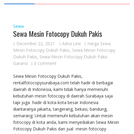
Sewa
Sewa Mesin Fotocopy Dukuh Pakis
December 22, 2021
Adva Line
Harga Sewa
Mesin Fotocopy Dukuh Pakis
,
Sewa Mesin Fotocopy
Dukuh Pakis
,
Sewa Mesin Fotocopy Dukuh Pakis
Garansi
0 comment
Sewa Mesin Fotocopy Dukuh Pakis,
rentalfotocopysurabaya.com telah hadir di berbagai
daerah di Indonesia, kami tidak hanya memenuhi
kebutuhan mesin fotocopy di daerah Surabaya saja
tapi juga hadir di kota-kota besar Indonesia
diantaranya jakarta, tangerang, bekasi, bandung,
semarang. Untuk memenuhi kebutuhan akan mesin
fotocopy di kota anda, kami menyediakan Sewa Mesin
Fotocopy Dukuh Pakis dan jual mesin fotocopy