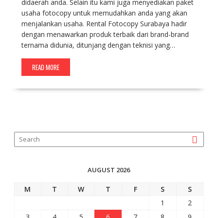
didaerah anda. Selain itu kami juga menyediakan paket
usaha fotocopy untuk memudahkan anda yang akan
menjalankan usaha. Rental Fotocopy Surabaya hadir
dengan menawarkan produk terbaik dari brand-brand
ternama didunia, ditunjang dengan teknisi yang…
READ MORE
AUGUST 2026
M
T
W
T
F
S
S
1
2
3
4
5
6
7
8
9