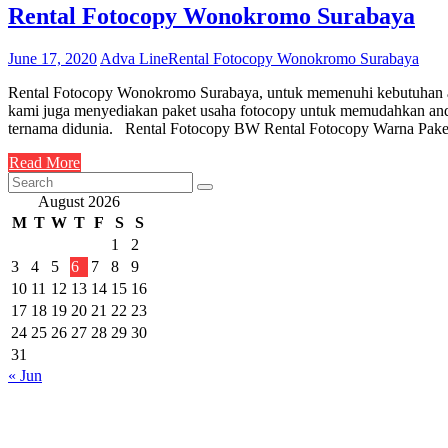
Rental Fotocopy Wonokromo Surabaya
June 17, 2020
Adva Line
Rental Fotocopy Wonokromo Surabaya
Rental Fotocopy Wonokromo Surabaya, untuk memenuhi kebutuhan aka
kami juga menyediakan paket usaha fotocopy untuk memudahkan and
ternama didunia. Rental Fotocopy BW Rental Fotocopy Warna Paket
Read More
August 2026
M
T
W
T
F
S
S
1
2
3
4
5
6
7
8
9
10
11
12
13
14
15
16
17
18
19
20
21
22
23
24
25
26
27
28
29
30
31
« Jun