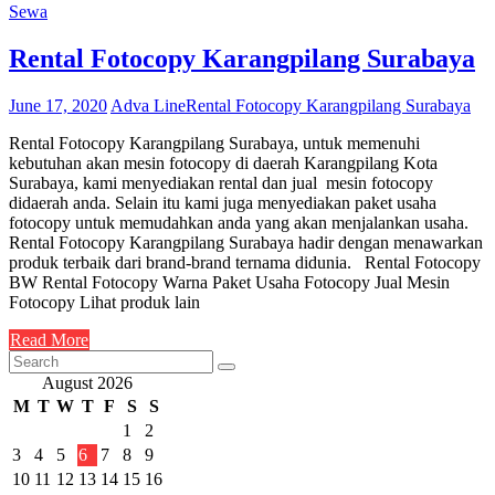
Sewa
Rental Fotocopy Karangpilang Surabaya
June 17, 2020
Adva Line
Rental Fotocopy Karangpilang Surabaya
Rental Fotocopy Karangpilang Surabaya, untuk memenuhi
kebutuhan akan mesin fotocopy di daerah Karangpilang Kota
Surabaya, kami menyediakan rental dan jual mesin fotocopy
didaerah anda. Selain itu kami juga menyediakan paket usaha
fotocopy untuk memudahkan anda yang akan menjalankan usaha.
Rental Fotocopy Karangpilang Surabaya hadir dengan menawarkan
produk terbaik dari brand-brand ternama didunia. Rental Fotocopy
BW Rental Fotocopy Warna Paket Usaha Fotocopy Jual Mesin
Fotocopy Lihat produk lain
Read More
August 2026
M
T
W
T
F
S
S
1
2
3
4
5
6
7
8
9
10
11
12
13
14
15
16