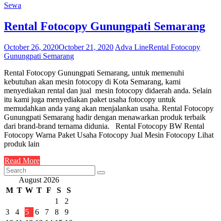
Sewa
Rental Fotocopy Gunungpati Semarang
October 26, 2020
October 21, 2020
Adva Line
Rental Fotocopy
Gunungpati Semarang
Rental Fotocopy Gunungpati Semarang, untuk memenuhi
kebutuhan akan mesin fotocopy di Kota Semarang, kami
menyediakan rental dan jual mesin fotocopy didaerah anda. Selain
itu kami juga menyediakan paket usaha fotocopy untuk
memudahkan anda yang akan menjalankan usaha. Rental Fotocopy
Gunungpati Semarang hadir dengan menawarkan produk terbaik
dari brand-brand ternama didunia. Rental Fotocopy BW Rental
Fotocopy Warna Paket Usaha Fotocopy Jual Mesin Fotocopy Lihat
produk lain
Read More
August 2026
M
T
W
T
F
S
S
1
2
3
4
5
6
7
8
9