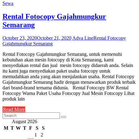
Sewa
Rental Fotocopy Gajahmungkur
Semarang
October 23, 2020
October 21, 2020
Adva Line
Rental Fotocopy
Gajahmungkur Semarang
Rental Fotocopy Gajahmungkur Semarang, untuk memenuhi
kebutuhan akan mesin fotocopy di Kota Semarang, kami
menyediakan rental dan jual mesin fotocopy didaerah anda. Selain
itu kami juga menyediakan paket usaha fotocopy untuk
memudahkan anda yang akan menjalankan usaha. Rental Fotocopy
Gajahmungkur Semarang hadir dengan menawarkan produk terbaik
dari brand-brand ternama didunia. Rental Fotocopy BW Rental
Fotocopy Warna Paket Usaha Fotocopy Jual Mesin Fotocopy Lihat
produk lain
Read More
August 2026
M
T
W
T
F
S
S
1
2