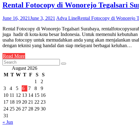
Rental Fotocopy di Wonorejo Tegalsari S
June 16, 2021
June 3, 2021
Adva Line
Rental Fotocopy di Wonorejo T
Rental Fotocopy di Wonorejo Tegalsari Surabaya, rentalfotocopysurab
juga hadir di kota-kota besar Indonesia. Untuk memenuhi kebutuhan 
usaha fotocopy untuk memudahkan anda yang akan menjalankan usaha.
dengan teknisi yang handal dan siap melayani berbagai keluhan…
Read More
August 2026
M
T
W
T
F
S
S
1
2
3
4
5
6
7
8
9
10
11
12
13
14
15
16
17
18
19
20
21
22
23
24
25
26
27
28
29
30
31
« Jun