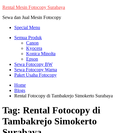
Skip
Rental Mesin Fotocopy Surabaya
to
Sewa dan Jual Mesin Fotocopy
content
Special Menu
Semua Produk
Canon
Kyocera
Konica Minolta
Epson
Sewa Fotocopy BW
Sewa Fotocopy Warna
Paket Usaha Fotocopy
Home
Blogs
Rental Fotocopy di Tambakrejo Simokerto Surabaya
Tag:
Rental Fotocopy di
Tambakrejo Simokerto
Surabaya