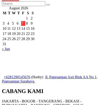
August 2026
M
T
W
T
F
S
S
1
2
3
4
5
6
7
8
9
10
11
12
13
14
15
16
17
18
19
20
21
22
23
24
25
26
27
28
29
30
31
« Jun
+6281290145676
(Hasby)
Jl. Pagesangan Asri Blok AA No 1,
Pagesangan Surabaya
CABANG KAMI
JAKARTA - BOGOR - TANGERANG - BEKASI -