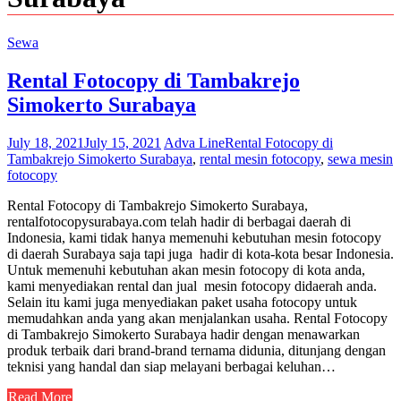
Sewa
Rental Fotocopy di Tambakrejo
Simokerto Surabaya
July 18, 2021
July 15, 2021
Adva Line
Rental Fotocopy di
Tambakrejo Simokerto Surabaya
,
rental mesin fotocopy
,
sewa mesin
fotocopy
Rental Fotocopy di Tambakrejo Simokerto Surabaya,
rentalfotocopysurabaya.com telah hadir di berbagai daerah di
Indonesia, kami tidak hanya memenuhi kebutuhan mesin fotocopy
di daerah Surabaya saja tapi juga hadir di kota-kota besar Indonesia.
Untuk memenuhi kebutuhan akan mesin fotocopy di kota anda,
kami menyediakan rental dan jual mesin fotocopy didaerah anda.
Selain itu kami juga menyediakan paket usaha fotocopy untuk
memudahkan anda yang akan menjalankan usaha. Rental Fotocopy
di Tambakrejo Simokerto Surabaya hadir dengan menawarkan
produk terbaik dari brand-brand ternama didunia, ditunjang dengan
teknisi yang handal dan siap melayani berbagai keluhan…
Read More