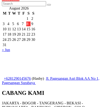
August 2026
M
T
W
T
F
S
S
1
2
3
4
5
6
7
8
9
10
11
12
13
14
15
16
17
18
19
20
21
22
23
24
25
26
27
28
29
30
31
« Jun
+6281290145676
(Hasby)
Jl. Pagesangan Asri Blok AA No 1,
Pagesangan Surabaya
CABANG KAMI
JAKARTA - BOGOR - TANGERANG - BEKASI -