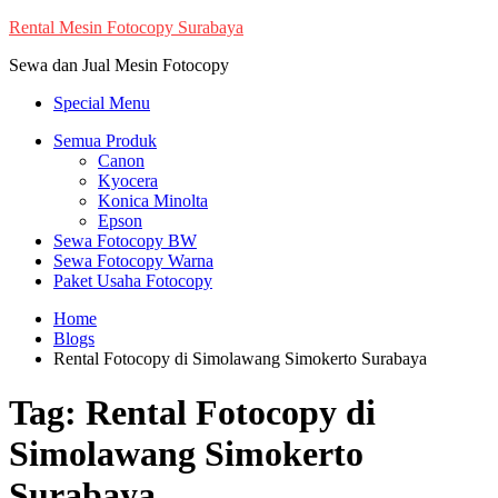
Skip
Rental Mesin Fotocopy Surabaya
to
Sewa dan Jual Mesin Fotocopy
content
Special Menu
Semua Produk
Canon
Kyocera
Konica Minolta
Epson
Sewa Fotocopy BW
Sewa Fotocopy Warna
Paket Usaha Fotocopy
Home
Blogs
Rental Fotocopy di Simolawang Simokerto Surabaya
Tag:
Rental Fotocopy di
Simolawang Simokerto
Surabaya