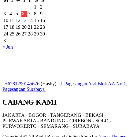
M
T
W
T
F
S
S
1
2
3
4
5
6
7
8
9
10
11
12
13
14
15
16
17
18
19
20
21
22
23
24
25
26
27
28
29
30
31
« Jun
+6281290145676
(Hasby)
Jl. Pagesangan Asri Blok AA No 1,
Pagesangan Surabaya
CABANG KAMI
JAKARTA - BOGOR - TANGERANG - BEKASI -
PURWAKARTA - BANDUNG - CIREBON - SOLO -
PURWOKERTO - SEMARANG - SURABAYA
Copyright © All Right Reserved
Online Shop by
Acme Themes