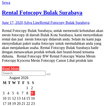
Sewa
Rental Fotocopy Bulak Surabaya
June 17, 2020
Adva Line
Rental Fotocopy Bulak Surabaya
Rental Fotocopy Bulak Surabaya, untuk memenuhi kebutuhan akan
mesin fotocopy di daerah Bulak Kota Surabaya, kami menyediakan
rental dan jual mesin fotocopy didaerah anda. Selain itu kami juga
menyediakan paket usaha fotocopy untuk memudahkan anda yang
akan menjalankan usaha. Rental Fotocopy Bulak Surabaya hadir
dengan menawarkan produk terbaik dari brand-brand ternama
didunia. Rental Fotocopy BW Rental Fotocopy Warna Mesin
Fotocopy Kyocera Mesin Fotocopy Canon Lihat produk lain
Read More
August 2026
M
T
W
T
F
S
S
1
2
3
4
5
6
7
8
9
10
11
12
13
14
15
16
17
18
19
20
21
22
23