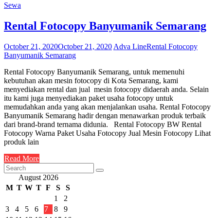
Sewa
Rental Fotocopy Banyumanik Semarang
October 21, 2020
October 21, 2020
Adva Line
Rental Fotocopy
Banyumanik Semarang
Rental Fotocopy Banyumanik Semarang, untuk memenuhi
kebutuhan akan mesin fotocopy di Kota Semarang, kami
menyediakan rental dan jual mesin fotocopy didaerah anda. Selain
itu kami juga menyediakan paket usaha fotocopy untuk
memudahkan anda yang akan menjalankan usaha. Rental Fotocopy
Banyumanik Semarang hadir dengan menawarkan produk terbaik
dari brand-brand ternama didunia. Rental Fotocopy BW Rental
Fotocopy Warna Paket Usaha Fotocopy Jual Mesin Fotocopy Lihat
produk lain
Read More
August 2026
M
T
W
T
F
S
S
1
2
3
4
5
6
7
8
9