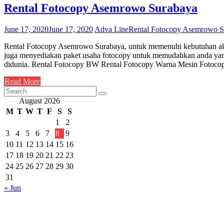
Rental Fotocopy Asemrowo Surabaya
June 17, 2020
June 17, 2020
Adva Line
Rental Fotocopy Asemrowo S
Rental Fotocopy Asemrowo Surabaya, untuk memenuhi kebutuhan akan
juga menyediakan paket usaha fotocopy untuk memudahkan anda yan
didunia. Rental Fotocopy BW Rental Fotocopy Warna Mesin Fotocop
Read More
August 2026
M
T
W
T
F
S
S
1
2
3
4
5
6
7
8
9
10
11
12
13
14
15
16
17
18
19
20
21
22
23
24
25
26
27
28
29
30
31
« Jun