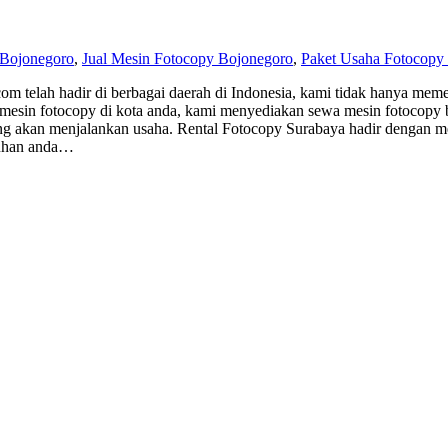
 Bojonegoro
,
Jual Mesin Fotocopy Bojonegoro
,
Paket Usaha Fotocopy
m telah hadir di berbagai daerah di Indonesia, kami tidak hanya meme
 mesin fotocopy di kota anda, kami menyediakan sewa mesin fotocopy 
 akan menjalankan usaha. Rental Fotocopy Surabaya hadir dengan men
eluhan anda…