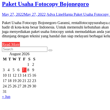
Paket Usaha Fotocopy Bojonegoro
May 27, 2022
May 27, 2022
Adva Line
Harga Paket Usaha Fotocopy
Paket Usaha Fotocopy Bojonegoro Garansi, rentalfotocopysurabaya.co
hadir di kota-kota besar Indonesia. Untuk memenuhi kebutuhan akan
juga menyediakan paket usaha fotocopy untuk memudahkan anda yang
ditunjang dengan teknisi yang handal dan siap melayani berbagai k
Read More
August 2026
M
T
W
T
F
S
S
1
2
3
4
5
6
7
8
9
10
11
12
13
14
15
16
17
18
19
20
21
22
23
24
25
26
27
28
29
30
31
« Jun