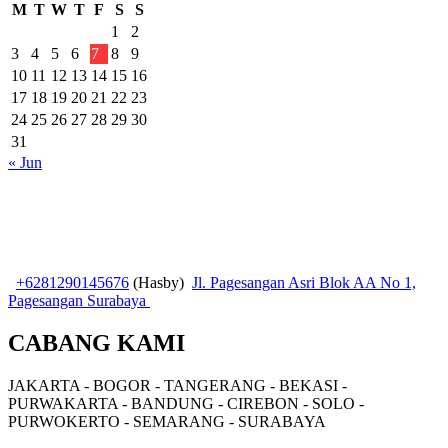
M
T
W
T
F
S
S
1
2
3
4
5
6
7
8
9
10
11
12
13
14
15
16
17
18
19
20
21
22
23
24
25
26
27
28
29
30
31
« Jun
+6281290145676
(Hasby)
Jl. Pagesangan Asri Blok AA No 1,
Pagesangan Surabaya
CABANG KAMI
JAKARTA - BOGOR - TANGERANG - BEKASI -
PURWAKARTA - BANDUNG - CIREBON - SOLO -
PURWOKERTO - SEMARANG - SURABAYA