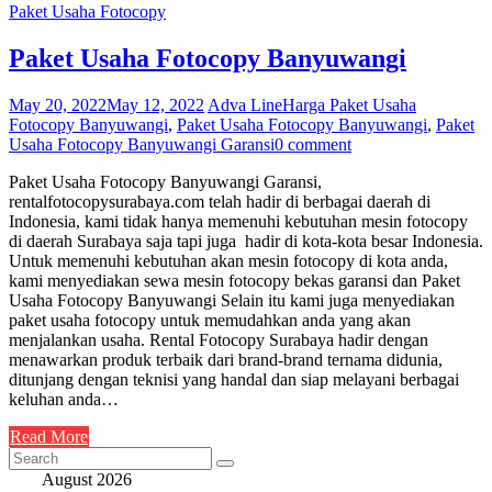
Paket Usaha Fotocopy
Paket Usaha Fotocopy Banyuwangi
May 20, 2022
May 12, 2022
Adva Line
Harga Paket Usaha
Fotocopy Banyuwangi
,
Paket Usaha Fotocopy Banyuwangi
,
Paket
Usaha Fotocopy Banyuwangi Garansi
0 comment
Paket Usaha Fotocopy Banyuwangi Garansi,
rentalfotocopysurabaya.com telah hadir di berbagai daerah di
Indonesia, kami tidak hanya memenuhi kebutuhan mesin fotocopy
di daerah Surabaya saja tapi juga hadir di kota-kota besar Indonesia.
Untuk memenuhi kebutuhan akan mesin fotocopy di kota anda,
kami menyediakan sewa mesin fotocopy bekas garansi dan Paket
Usaha Fotocopy Banyuwangi Selain itu kami juga menyediakan
paket usaha fotocopy untuk memudahkan anda yang akan
menjalankan usaha. Rental Fotocopy Surabaya hadir dengan
menawarkan produk terbaik dari brand-brand ternama didunia,
ditunjang dengan teknisi yang handal dan siap melayani berbagai
keluhan anda…
Read More
August 2026