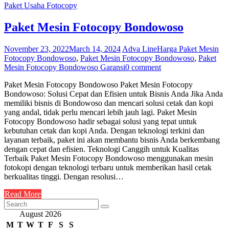
Paket Usaha Fotocopy
Paket Mesin Fotocopy Bondowoso
November 23, 2022
March 14, 2024
Adva Line
Harga Paket Mesin
Fotocopy Bondowoso
,
Paket Mesin Fotocopy Bondowoso
,
Paket
Mesin Fotocopy Bondowoso Garansi
0 comment
Paket Mesin Fotocopy Bondowoso Paket Mesin Fotocopy
Bondowoso: Solusi Cepat dan Efisien untuk Bisnis Anda Jika Anda
memiliki bisnis di Bondowoso dan mencari solusi cetak dan kopi
yang andal, tidak perlu mencari lebih jauh lagi. Paket Mesin
Fotocopy Bondowoso hadir sebagai solusi yang tepat untuk
kebutuhan cetak dan kopi Anda. Dengan teknologi terkini dan
layanan terbaik, paket ini akan membantu bisnis Anda berkembang
dengan cepat dan efisien. Teknologi Canggih untuk Kualitas
Terbaik Paket Mesin Fotocopy Bondowoso menggunakan mesin
fotokopi dengan teknologi terbaru untuk memberikan hasil cetak
berkualitas tinggi. Dengan resolusi…
Read More
August 2026
M
T
W
T
F
S
S