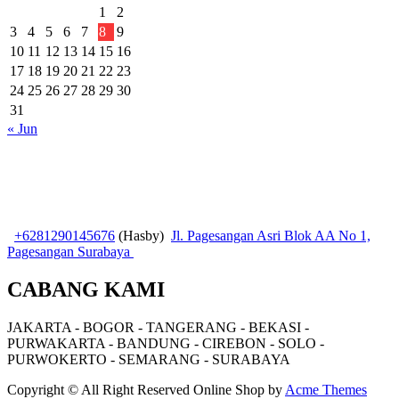
1
2
3
4
5
6
7
8
9
10
11
12
13
14
15
16
17
18
19
20
21
22
23
24
25
26
27
28
29
30
31
« Jun
+6281290145676
(Hasby)
Jl. Pagesangan Asri Blok AA No 1,
Pagesangan Surabaya
CABANG KAMI
JAKARTA - BOGOR - TANGERANG - BEKASI -
PURWAKARTA - BANDUNG - CIREBON - SOLO -
PURWOKERTO - SEMARANG - SURABAYA
Copyright © All Right Reserved
Online Shop by
Acme Themes