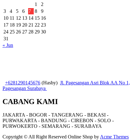
1
2
3
4
5
6
7
8
9
10
11
12
13
14
15
16
17
18
19
20
21
22
23
24
25
26
27
28
29
30
31
« Jun
+6281290145676
(Hasby)
Jl. Pagesangan Asri Blok AA No 1,
Pagesangan Surabaya
CABANG KAMI
JAKARTA - BOGOR - TANGERANG - BEKASI -
PURWAKARTA - BANDUNG - CIREBON - SOLO -
PURWOKERTO - SEMARANG - SURABAYA
Copyright © All Right Reserved
Online Shop by
Acme Themes