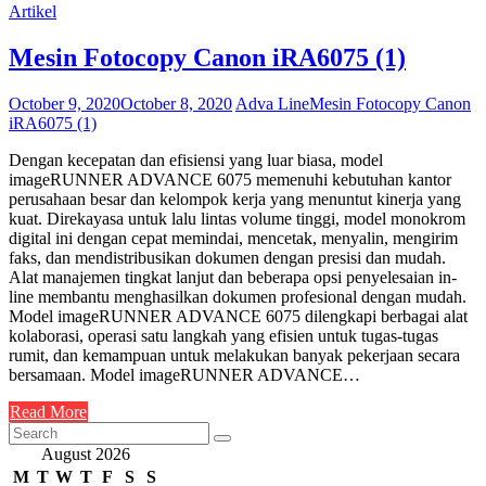
Artikel
Mesin Fotocopy Canon iRA6075 (1)
October 9, 2020
October 8, 2020
Adva Line
Mesin Fotocopy Canon
iRA6075 (1)
Dengan kecepatan dan efisiensi yang luar biasa, model
imageRUNNER ADVANCE 6075 memenuhi kebutuhan kantor
perusahaan besar dan kelompok kerja yang menuntut kinerja yang
kuat. Direkayasa untuk lalu lintas volume tinggi, model monokrom
digital ini dengan cepat memindai, mencetak, menyalin, mengirim
faks, dan mendistribusikan dokumen dengan presisi dan mudah.
Alat manajemen tingkat lanjut dan beberapa opsi penyelesaian in-
line membantu menghasilkan dokumen profesional dengan mudah.
Model imageRUNNER ADVANCE 6075 dilengkapi berbagai alat
kolaborasi, operasi satu langkah yang efisien untuk tugas-tugas
rumit, dan kemampuan untuk melakukan banyak pekerjaan secara
bersamaan. Model imageRUNNER ADVANCE…
Read More
August 2026
M
T
W
T
F
S
S