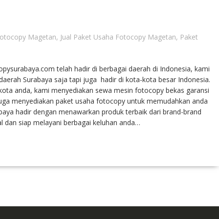
Fotocopy Magetan
,
Jual Paket Usaha Fotocopy Magetan
,
Paket
pysurabaya.com telah hadir di berbagai daerah di Indonesia, kami
erah Surabaya saja tapi juga hadir di kota-kota besar Indonesia.
kota anda, kami menyediakan sewa mesin fotocopy bekas garansi
 juga menyediakan paket usaha fotocopy untuk memudahkan anda
baya hadir dengan menawarkan produk terbaik dari brand-brand
al dan siap melayani berbagai keluhan anda…