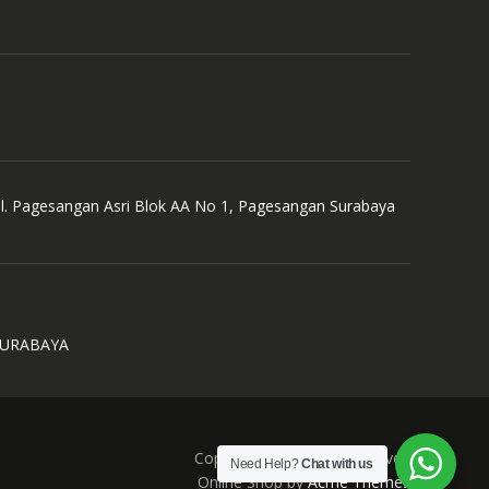
Jl. Pagesangan Asri Blok AA No 1, Pagesangan Surabaya
SURABAYA
Copyright © All Right Reserved
Need Help?
Chat with us
Online Shop by
Acme Themes