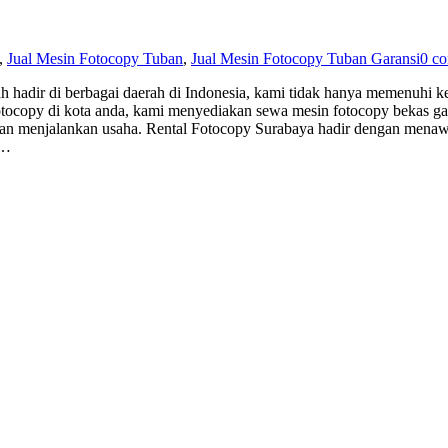
,
Jual Mesin Fotocopy Tuban
,
Jual Mesin Fotocopy Tuban Garansi
0 c
 hadir di berbagai daerah di Indonesia, kami tidak hanya memenuhi ke
tocopy di kota anda, kami menyediakan sewa mesin fotocopy bekas gar
 menjalankan usaha. Rental Fotocopy Surabaya hadir dengan menawark
a…