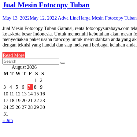
Jual Mesin Fotocopy Tuban
May 13, 2022
May 12, 2022
Adva Line
Harga Mesin Fotocopy Tuban
Jual Mesin Fotocopy Tuban Garansi, rentalfotocopysurabaya.com telah
kota-kota besar Indonesia. Untuk memenuhi kebutuhan akan mesin fo
menyediakan paket usaha fotocopy untuk memudahkan anda yang akan
dengan teknisi yang handal dan siap melayani berbagai keluhan and
Read More
August 2026
M
T
W
T
F
S
S
1
2
3
4
5
6
7
8
9
10
11
12
13
14
15
16
17
18
19
20
21
22
23
24
25
26
27
28
29
30
31
« Jun