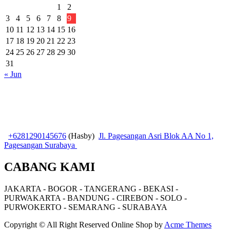
1
2
3
4
5
6
7
8
9
10
11
12
13
14
15
16
17
18
19
20
21
22
23
24
25
26
27
28
29
30
31
« Jun
+6281290145676
(Hasby)
Jl. Pagesangan Asri Blok AA No 1,
Pagesangan Surabaya
CABANG KAMI
JAKARTA - BOGOR - TANGERANG - BEKASI -
PURWAKARTA - BANDUNG - CIREBON - SOLO -
PURWOKERTO - SEMARANG - SURABAYA
Copyright © All Right Reserved
Online Shop by
Acme Themes