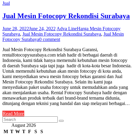
Jual
Jual Mesin Fotocopy Rekondisi Surabaya
June 28, 2022
June 24, 2022
Adva Line
Harga Mesin Fotocopy
Surabaya
,
Jual Mesin Fotocopy Rekondisi Surabaya
,
Jual Mesin
Fotocopy Surabaya
0 comment
Jual Mesin Fotocopy Rekondisi Surabaya Garansi,
rentalfotocopysurabaya.com telah hadir di berbagai daerah di
Indonesia, kami tidak hanya memenuhi kebutuhan mesin fotocopy
di daerah Surabaya saja tapi juga hadir di kota-kota besar Indonesia.
Untuk memenuhi kebutuhan akan mesin fotocopy di kota anda,
kami menyediakan sewa mesin fotocopy bekas garansi dan Jual
Mesin Fotocopy Rekondisi Surabaya. Selain itu kami juga
menyediakan paket usaha fotocopy untuk memudahkan anda yang
akan menjalankan usaha. Rental Fotocopy Surabaya hadir dengan
menawarkan produk terbaik dari brand-brand ternama didunia,
ditunjang dengan teknisi yang handal dan siap melayani berbagai…
Read More
August 2026
M
T
W
T
F
S
S