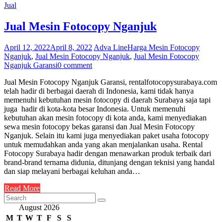
Jual
Jual Mesin Fotocopy Nganjuk
April 12, 2022
April 8, 2022
Adva Line
Harga Mesin Fotocopy
Nganjuk
,
Jual Mesin Fotocopy Nganjuk
,
Jual Mesin Fotocopy
Nganjuk Garansi
0 comment
Jual Mesin Fotocopy Nganjuk Garansi, rentalfotocopysurabaya.com
telah hadir di berbagai daerah di Indonesia, kami tidak hanya
memenuhi kebutuhan mesin fotocopy di daerah Surabaya saja tapi
juga hadir di kota-kota besar Indonesia. Untuk memenuhi
kebutuhan akan mesin fotocopy di kota anda, kami menyediakan
sewa mesin fotocopy bekas garansi dan Jual Mesin Fotocopy
Nganjuk. Selain itu kami juga menyediakan paket usaha fotocopy
untuk memudahkan anda yang akan menjalankan usaha. Rental
Fotocopy Surabaya hadir dengan menawarkan produk terbaik dari
brand-brand ternama didunia, ditunjang dengan teknisi yang handal
dan siap melayani berbagai keluhan anda…
Read More
August 2026
M
T
W
T
F
S
S