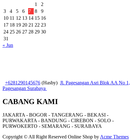
1
2
3
4
5
6
7
8
9
10
11
12
13
14
15
16
17
18
19
20
21
22
23
24
25
26
27
28
29
30
31
« Jun
+6281290145676
(Hasby)
Jl. Pagesangan Asri Blok AA No 1,
Pagesangan Surabaya
CABANG KAMI
JAKARTA - BOGOR - TANGERANG - BEKASI -
PURWAKARTA - BANDUNG - CIREBON - SOLO -
PURWOKERTO - SEMARANG - SURABAYA
Copyright © All Right Reserved
Online Shop by
Acme Themes