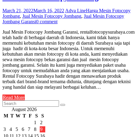
March 21, 2022
March 16, 2022
Adva Line
Harga Mesin Fotocopy
Jombang
,
Jual Mesin Fotocopy Jombang
,
Jual Mesin Fotocopy
Jombang Garansi
0 comment
Jual Mesin Fotocopy Jombang Garansi, rentalfotocopysurabaya.com
telah hadir di berbagai daerah di Indonesia, kami tidak hanya
memenuhi kebutuhan mesin fotocopy di daerah Surabaya saja tapi
juga hadir di kota-kota besar Indonesia. Untuk memenuhi
kebutuhan akan mesin fotocopy di kota anda, kami menyediakan
sewa mesin fotocopy bekas garansi dan jual mesin fotocopy
jombang garansi. Selain itu kami juga menyediakan paket usaha
fotocopy untuk memudahkan anda yang akan menjalankan usaha.
Rental Fotocopy Surabaya hadir dengan menawarkan produk
terbaik dari brand-brand ternama didunia, ditunjang dengan teknisi
yang handal dan siap melayani berbagai keluhan…
Read More
August 2026
M
T
W
T
F
S
S
1
2
3
4
5
6
7
8
9
10
11
12
13
14
15
16