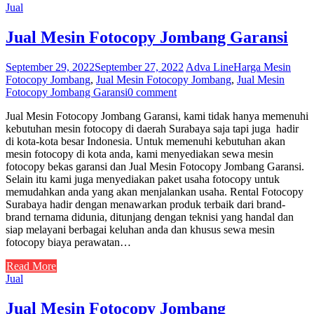
Jual
Jual Mesin Fotocopy Jombang Garansi
September 29, 2022
September 27, 2022
Adva Line
Harga Mesin
Fotocopy Jombang
,
Jual Mesin Fotocopy Jombang
,
Jual Mesin
Fotocopy Jombang Garansi
0 comment
Jual Mesin Fotocopy Jombang Garansi, kami tidak hanya memenuhi
kebutuhan mesin fotocopy di daerah Surabaya saja tapi juga hadir
di kota-kota besar Indonesia. Untuk memenuhi kebutuhan akan
mesin fotocopy di kota anda, kami menyediakan sewa mesin
fotocopy bekas garansi dan Jual Mesin Fotocopy Jombang Garansi.
Selain itu kami juga menyediakan paket usaha fotocopy untuk
memudahkan anda yang akan menjalankan usaha. Rental Fotocopy
Surabaya hadir dengan menawarkan produk terbaik dari brand-
brand ternama didunia, ditunjang dengan teknisi yang handal dan
siap melayani berbagai keluhan anda dan khusus sewa mesin
fotocopy biaya perawatan…
Read More
Jual
Jual Mesin Fotocopy Jombang