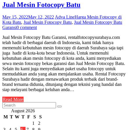
Jual Mesin Fotocopy Batu
May 15, 2022
May 12, 2022
Adva Line
Harga Mesin Fotocopy di
Kota Batu
,
Jual Mesin Fotocopy Batu
,
Jual Mesin Fotocopy Batu
Garansi
0 comment
Jual Mesin Fotocopy Batu Garansi, rentalfotocopysurabaya.com
telah hadir di berbagai daerah di Indonesia, kami tidak hanya
memenuhi kebutuhan mesin fotocopy di daerah Surabaya saja tapi
juga hadir di kota-kota besar Indonesia. Untuk memenuhi
kebutuhan akan mesin fotocopy di kota anda, kami menyediakan
sewa mesin fotocopy bekas garansi dan Jual Mesin Fotocopy Batu.
Selain itu kami juga menyediakan paket usaha fotocopy untuk
memudahkan anda yang akan menjalankan usaha. Rental Fotocopy
Surabaya hadir dengan menawarkan produk terbaik dari brand-
brand ternama didunia, ditunjang dengan teknisi yang handal dan
siap melayani berbagai keluhan anda…
Read More
August 2026
M
T
W
T
F
S
S
1
2
3
4
5
6
7
8
9