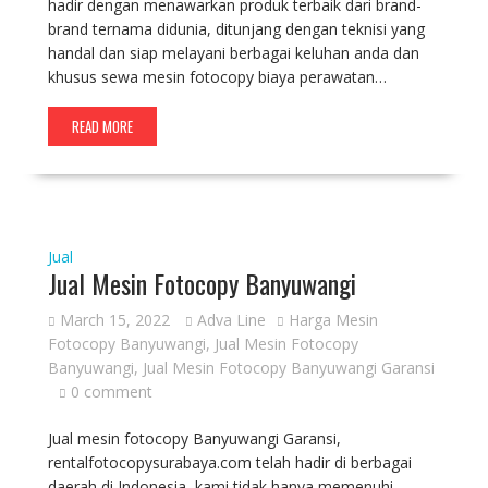
hadir dengan menawarkan produk terbaik dari brand-
brand ternama didunia, ditunjang dengan teknisi yang
handal dan siap melayani berbagai keluhan anda dan
khusus sewa mesin fotocopy biaya perawatan…
READ MORE
Jual
Jual Mesin Fotocopy Banyuwangi
March 15, 2022
Adva Line
Harga Mesin
Fotocopy Banyuwangi
,
Jual Mesin Fotocopy
Banyuwangi
,
Jual Mesin Fotocopy Banyuwangi Garansi
0 comment
Jual mesin fotocopy Banyuwangi Garansi,
rentalfotocopysurabaya.com telah hadir di berbagai
daerah di Indonesia, kami tidak hanya memenuhi