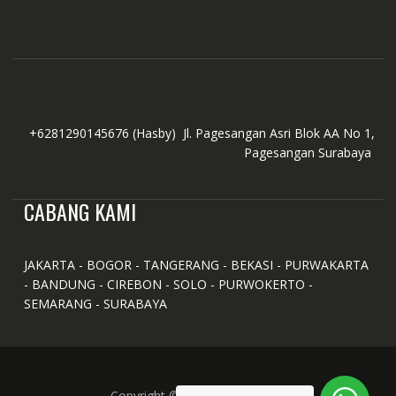
+6281290145676
(Hasby)
Jl. Pagesangan Asri Blok AA No 1,
Pagesangan Surabaya
CABANG KAMI
JAKARTA - BOGOR - TANGERANG - BEKASI - PURWAKARTA
- BANDUNG - CIREBON - SOLO - PURWOKERTO -
SEMARANG - SURABAYA
Copyright © All Right Reserved