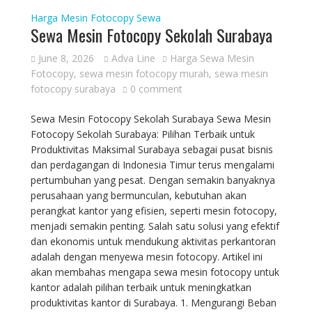
Harga Mesin Fotocopy
Sewa
Sewa Mesin Fotocopy Sekolah Surabaya
June 8, 2026
Adva Line
Harga Sewa Mesin
Fotocopy
,
sewa mesin fotocopy murah
,
sewa mesin
fotocopy surabaya
0 comment
Sewa Mesin Fotocopy Sekolah Surabaya Sewa Mesin
Fotocopy Sekolah Surabaya: Pilihan Terbaik untuk
Produktivitas Maksimal Surabaya sebagai pusat bisnis
dan perdagangan di Indonesia Timur terus mengalami
pertumbuhan yang pesat. Dengan semakin banyaknya
perusahaan yang bermunculan, kebutuhan akan
perangkat kantor yang efisien, seperti mesin fotocopy,
menjadi semakin penting. Salah satu solusi yang efektif
dan ekonomis untuk mendukung aktivitas perkantoran
adalah dengan menyewa mesin fotocopy. Artikel ini
akan membahas mengapa sewa mesin fotocopy untuk
kantor adalah pilihan terbaik untuk meningkatkan
produktivitas kantor di Surabaya. 1. Mengurangi Beban