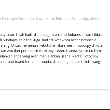
n Fotocopy Wonorejo
,
Sewa Mesin Fotocopy Wonorejo
,
Sewa
ya.com telah hadir di berbagai daerah di Indonesia, kami tidak
Surabaya saja tapi juga hadir di kota-kota besar Indonesia
emarang. Untuk memenuhi kebutuhan akan mesin fotocopy di kota
 Ayu dan jual mesin fotocopy didaerah anda. Selain itu kami
dahkan anda yang akan menjalankan usaha. Rental Fotocopy
i brand-brand ternama didunia, ditunjang dengan teknisi yang