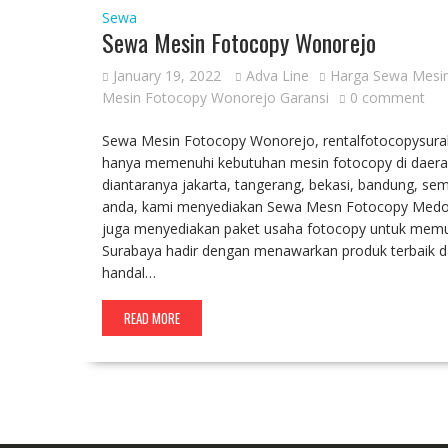
Sewa
Sewa Mesin Fotocopy Wonorejo
January 19, 2022
Adva Line
Harga Sewa Mesi
Mesin Fotocopy Wonorejo Garansi
0 comment
Sewa Mesin Fotocopy Wonorejo, rentalfotocopysuraba
hanya memenuhi kebutuhan mesin fotocopy di daerah 
diantaranya jakarta, tangerang, bekasi, bandung, s
anda, kami menyediakan Sewa Mesn Fotocopy Medokan
juga menyediakan paket usaha fotocopy untuk memu
Surabaya hadir dengan menawarkan produk terbaik dar
handal…
READ MORE