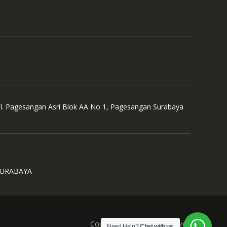
Jl. Pagesangan Asri Blok AA No 1, Pagesangan Surabaya
SURABAYA
Copyright © All Right Reserved
Need Help?
Chat with us