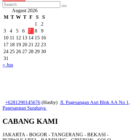
August 2026
M
T
W
T
F
S
S
1
2
3
4
5
6
7
8
9
10
11
12
13
14
15
16
17
18
19
20
21
22
23
24
25
26
27
28
29
30
31
« Jun
+6281290145676
(Hasby)
Jl. Pagesangan Asri Blok AA No 1,
Pagesangan Surabaya
CABANG KAMI
JAKARTA - BOGOR - TANGERANG - BEKASI -