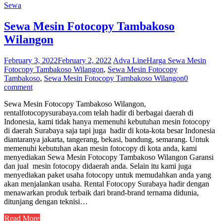
Sewa
Sewa Mesin Fotocopy Tambakoso
Wilangon
February 3, 2022
February 2, 2022
Adva Line
Harga Sewa Mesin
Fotocopy Tambakoso Wilangon
,
Sewa Mesin Fotocopy
Tambakoso
,
Sewa Mesin Fotocopy Tambakoso Wilangon
0
comment
Sewa Mesin Fotocopy Tambakoso Wilangon,
rentalfotocopysurabaya.com telah hadir di berbagai daerah di
Indonesia, kami tidak hanya memenuhi kebutuhan mesin fotocopy
di daerah Surabaya saja tapi juga hadir di kota-kota besar Indonesia
diantaranya jakarta, tangerang, bekasi, bandung, semarang. Untuk
memenuhi kebutuhan akan mesin fotocopy di kota anda, kami
menyediakan Sewa Mesin Fotocopy Tambakoso Wilangon Garansi
dan jual mesin fotocopy didaerah anda. Selain itu kami juga
menyediakan paket usaha fotocopy untuk memudahkan anda yang
akan menjalankan usaha. Rental Fotocopy Surabaya hadir dengan
menawarkan produk terbaik dari brand-brand ternama didunia,
ditunjang dengan teknisi…
Read More