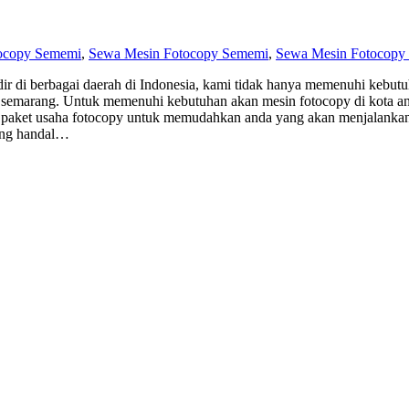
ocopy Sememi
,
Sewa Mesin Fotocopy Sememi
,
Sewa Mesin Fotocopy
 di berbagai daerah di Indonesia, kami tidak hanya memenuhi kebutuha
ung, semarang. Untuk memenuhi kebutuhan akan mesin fotocopy di kot
kan paket usaha fotocopy untuk memudahkan anda yang akan menjalank
yang handal…