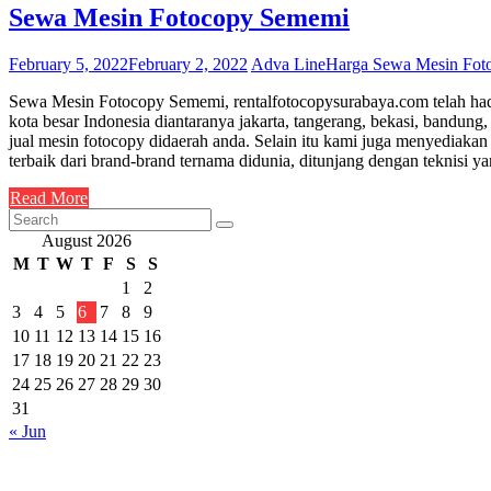
Sewa Mesin Fotocopy Sememi
February 5, 2022
February 2, 2022
Adva Line
Harga Sewa Mesin Fot
Sewa Mesin Fotocopy Sememi, rentalfotocopysurabaya.com telah hadir
kota besar Indonesia diantaranya jakarta, tangerang, bekasi, band
jual mesin fotocopy didaerah anda. Selain itu kami juga menyedia
terbaik dari brand-brand ternama didunia, ditunjang dengan teknisi 
Read More
August 2026
M
T
W
T
F
S
S
1
2
3
4
5
6
7
8
9
10
11
12
13
14
15
16
17
18
19
20
21
22
23
24
25
26
27
28
29
30
31
« Jun