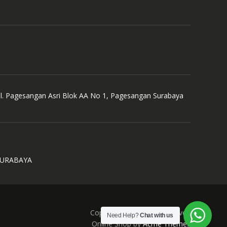
Jl. Pagesangan Asri Blok AA No 1, Pagesangan Surabaya
SURABAYA
Copyright © All Right Reserved
Need Help?
Chat with us
Online Shop by
Acme Themes