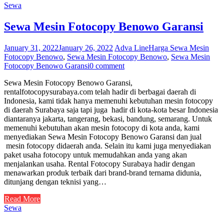
Sewa
Sewa Mesin Fotocopy Benowo Garansi
January 31, 2022
January 26, 2022
Adva Line
Harga Sewa Mesin
Fotocopy Benowo
,
Sewa Mesin Fotocopy Benowo
,
Sewa Mesin
Fotocopy Benowo Garansi
0 comment
Sewa Mesin Fotocopy Benowo Garansi,
rentalfotocopysurabaya.com telah hadir di berbagai daerah di
Indonesia, kami tidak hanya memenuhi kebutuhan mesin fotocopy
di daerah Surabaya saja tapi juga hadir di kota-kota besar Indonesia
diantaranya jakarta, tangerang, bekasi, bandung, semarang. Untuk
memenuhi kebutuhan akan mesin fotocopy di kota anda, kami
menyediakan Sewa Mesin Fotocopy Benowo Garansi dan jual
mesin fotocopy didaerah anda. Selain itu kami juga menyediakan
paket usaha fotocopy untuk memudahkan anda yang akan
menjalankan usaha. Rental Fotocopy Surabaya hadir dengan
menawarkan produk terbaik dari brand-brand ternama didunia,
ditunjang dengan teknisi yang…
Read More
Sewa