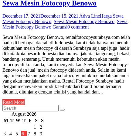
Sewa Mesin Fotocopy Benowo
December 17, 2021
December 15, 2021
Adva Line
Harga Sewa
Mesin Fotocopy Benowo
,
Sewa Mesin Fotocopy Benowo
,
Sewa
Mesin Fotocopy Benowo Garansi
0 comment
Sewa Mesin Fotocopy Benowo, rentalfotocopysurabaya.com telah
hadir di berbagai daerah di Indonesia, kami tidak hanya memenuhi
kebutuhan mesin fotocopy di daerah Surabaya saja tapi juga hadir
di kota-kota besar Indonesia diantaranya jakarta, tangerang, bekasi,
bandung, semarang. Untuk memenuhi kebutuhan akan mesin
fotocopy di kota anda, kami menyediakan Sewa Mesin Fotocopy
Benowo dan jual mesin fotocopy didaerah anda. Selain itu kami
juga menyediakan paket usaha fotocopy untuk memudahkan anda
yang akan menjalankan usaha. Rental Fotocopy Surabaya hadir
dengan menawarkan produk terbaik dari brand-brand ternama
didunia, ditunjang dengan teknisi yang handal dan…
Read More
August 2026
M
T
W
T
F
S
S
1
2
3
4
5
6
7
8
9