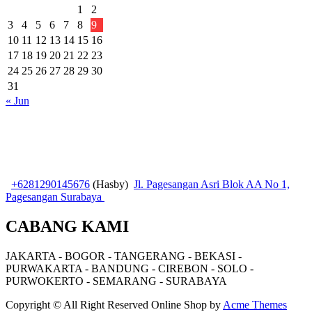
1
2
3
4
5
6
7
8
9
10
11
12
13
14
15
16
17
18
19
20
21
22
23
24
25
26
27
28
29
30
31
« Jun
+6281290145676
(Hasby)
Jl. Pagesangan Asri Blok AA No 1,
Pagesangan Surabaya
CABANG KAMI
JAKARTA - BOGOR - TANGERANG - BEKASI -
PURWAKARTA - BANDUNG - CIREBON - SOLO -
PURWOKERTO - SEMARANG - SURABAYA
Copyright © All Right Reserved
Online Shop by
Acme Themes