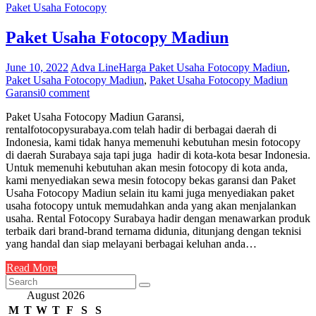
Paket Usaha Fotocopy
Paket Usaha Fotocopy Madiun
June 10, 2022
Adva Line
Harga Paket Usaha Fotocopy Madiun
,
Paket Usaha Fotocopy Madiun
,
Paket Usaha Fotocopy Madiun
Garansi
0 comment
Paket Usaha Fotocopy Madiun Garansi,
rentalfotocopysurabaya.com telah hadir di berbagai daerah di
Indonesia, kami tidak hanya memenuhi kebutuhan mesin fotocopy
di daerah Surabaya saja tapi juga hadir di kota-kota besar Indonesia.
Untuk memenuhi kebutuhan akan mesin fotocopy di kota anda,
kami menyediakan sewa mesin fotocopy bekas garansi dan Paket
Usaha Fotocopy Madiun selain itu kami juga menyediakan paket
usaha fotocopy untuk memudahkan anda yang akan menjalankan
usaha. Rental Fotocopy Surabaya hadir dengan menawarkan produk
terbaik dari brand-brand ternama didunia, ditunjang dengan teknisi
yang handal dan siap melayani berbagai keluhan anda…
Read More
August 2026
M
T
W
T
F
S
S