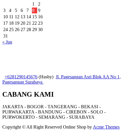
1
2
3
4
5
6
7
8
9
10
11
12
13
14
15
16
17
18
19
20
21
22
23
24
25
26
27
28
29
30
31
« Jun
+6281290145676
(Hasby)
Jl. Pagesangan Asri Blok AA No 1,
Pagesangan Surabaya
CABANG KAMI
JAKARTA - BOGOR - TANGERANG - BEKASI -
PURWAKARTA - BANDUNG - CIREBON - SOLO -
PURWOKERTO - SEMARANG - SURABAYA
Copyright © All Right Reserved
Online Shop by
Acme Themes