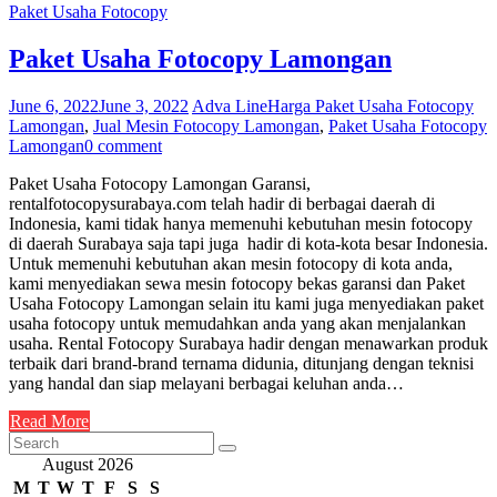
Paket Usaha Fotocopy
Paket Usaha Fotocopy Lamongan
June 6, 2022
June 3, 2022
Adva Line
Harga Paket Usaha Fotocopy
Lamongan
,
Jual Mesin Fotocopy Lamongan
,
Paket Usaha Fotocopy
Lamongan
0 comment
Paket Usaha Fotocopy Lamongan Garansi,
rentalfotocopysurabaya.com telah hadir di berbagai daerah di
Indonesia, kami tidak hanya memenuhi kebutuhan mesin fotocopy
di daerah Surabaya saja tapi juga hadir di kota-kota besar Indonesia.
Untuk memenuhi kebutuhan akan mesin fotocopy di kota anda,
kami menyediakan sewa mesin fotocopy bekas garansi dan Paket
Usaha Fotocopy Lamongan selain itu kami juga menyediakan paket
usaha fotocopy untuk memudahkan anda yang akan menjalankan
usaha. Rental Fotocopy Surabaya hadir dengan menawarkan produk
terbaik dari brand-brand ternama didunia, ditunjang dengan teknisi
yang handal dan siap melayani berbagai keluhan anda…
Read More
August 2026
M
T
W
T
F
S
S