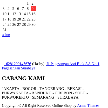
1
2
3
4
5
6
7
8
9
10
11
12
13
14
15
16
17
18
19
20
21
22
23
24
25
26
27
28
29
30
31
« Jun
+6281290145676
(Hasby)
Jl. Pagesangan Asri Blok AA No 1,
Pagesangan Surabaya
CABANG KAMI
JAKARTA - BOGOR - TANGERANG - BEKASI -
PURWAKARTA - BANDUNG - CIREBON - SOLO -
PURWOKERTO - SEMARANG - SURABAYA
Copyright © All Right Reserved
Online Shop by
Acme Themes