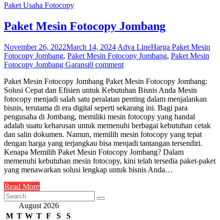
Paket Usaha Fotocopy
Paket Mesin Fotocopy Jombang
November 26, 2022
March 14, 2024
Adva Line
Harga Paket Mesin
Fotocopy Jombang
,
Paket Mesin Fotocopy Jombang
,
Paket Mesin
Fotocopy Jombang Garansi
0 comment
Paket Mesin Fotocopy Jombang Paket Mesin Fotocopy Jombang:
Solusi Cepat dan Efisien untuk Kebutuhan Bisnis Anda Mesin
fotocopy menjadi salah satu peralatan penting dalam menjalankan
bisnis, terutama di era digital seperti sekarang ini. Bagi para
pengusaha di Jombang, memiliki mesin fotocopy yang handal
adalah suatu keharusan untuk memenuhi berbagai kebutuhan cetak
dan salin dokumen. Namun, memilih mesin fotocopy yang tepat
dengan harga yang terjangkau bisa menjadi tantangan tersendiri.
Kenapa Memilih Paket Mesin Fotocopy Jombang? Dalam
memenuhi kebutuhan mesin fotocopy, kini telah tersedia paket-paket
yang menawarkan solusi lengkap untuk bisnis Anda…
Read More
August 2026
M
T
W
T
F
S
S