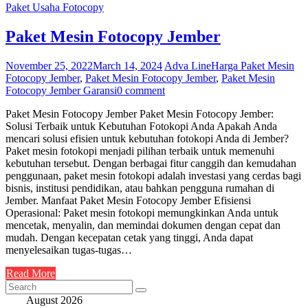
Paket Usaha Fotocopy
Paket Mesin Fotocopy Jember
November 25, 2022
March 14, 2024
Adva Line
Harga Paket Mesin
Fotocopy Jember
,
Paket Mesin Fotocopy Jember
,
Paket Mesin
Fotocopy Jember Garansi
0 comment
Paket Mesin Fotocopy Jember Paket Mesin Fotocopy Jember:
Solusi Terbaik untuk Kebutuhan Fotokopi Anda Apakah Anda
mencari solusi efisien untuk kebutuhan fotokopi Anda di Jember?
Paket mesin fotokopi menjadi pilihan terbaik untuk memenuhi
kebutuhan tersebut. Dengan berbagai fitur canggih dan kemudahan
penggunaan, paket mesin fotokopi adalah investasi yang cerdas bagi
bisnis, institusi pendidikan, atau bahkan pengguna rumahan di
Jember. Manfaat Paket Mesin Fotocopy Jember Efisiensi
Operasional: Paket mesin fotokopi memungkinkan Anda untuk
mencetak, menyalin, dan memindai dokumen dengan cepat dan
mudah. Dengan kecepatan cetak yang tinggi, Anda dapat
menyelesaikan tugas-tugas…
Read More
August 2026