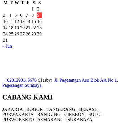
M
T
W
T
F
S
S
1
2
3
4
5
6
7
8
9
10
11
12
13
14
15
16
17
18
19
20
21
22
23
24
25
26
27
28
29
30
31
« Jun
+6281290145676
(Hasby)
Jl. Pagesangan Asri Blok AA No 1,
Pagesangan Surabaya
CABANG KAMI
JAKARTA - BOGOR - TANGERANG - BEKASI -
PURWAKARTA - BANDUNG - CIREBON - SOLO -
PURWOKERTO - SEMARANG - SURABAYA