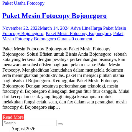
Paket Usaha Fotocopy
Paket Mesin Fotocopy Bojonegoro
November 22, 2022
March 14, 2024
Adva Line
Harga Paket Mesin
Fotocopy Bojonegoro
,
Paket Mesin Fotocopy Bojonegoro
,
Paket
Mesin Fotocopy Bojonegoro Garansi
0 comment
Paket Mesin Fotocopy Bojonegoro Paket Mesin Fotocopy
Bojonegoro: Solusi Efisien untuk Bisnis Anda Bojonegoro, sebuah
kota yang terkenal dengan pesatnya perkembangan bisnisnya, kini
menawarkan solusi efisien bagi para pelaku usaha: Paket Mesin
Fotocopy. Menghadirkan kemudahan dalam mengelola dokumen
serta meningkatkan produktivitas, paket ini menjadi pilihan utama
bagi bisnis di Bojonegoro. Keunggulan Paket Mesin Fotocopy
Bojonegoro Dengan pesatnya perkembangan teknologi, mesin
fotocopy di Bojonegoro dilengkapi dengan fitur-fitur canggih. Mulai
dari kecepatan cetak yang tinggi hingga kemampuan untuk
melakukan fungsi cetak, scan, dan fax dalam satu perangkat, mesin
fotocopy di Bojonegoro siap…
Read More
August 2026