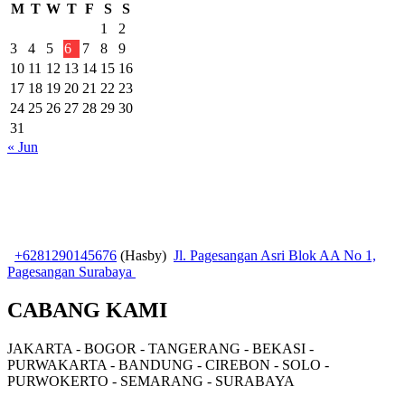
M
T
W
T
F
S
S
1
2
3
4
5
6
7
8
9
10
11
12
13
14
15
16
17
18
19
20
21
22
23
24
25
26
27
28
29
30
31
« Jun
+6281290145676
(Hasby)
Jl. Pagesangan Asri Blok AA No 1,
Pagesangan Surabaya
CABANG KAMI
JAKARTA - BOGOR - TANGERANG - BEKASI -
PURWAKARTA - BANDUNG - CIREBON - SOLO -
PURWOKERTO - SEMARANG - SURABAYA