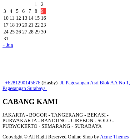
1
2
3
4
5
6
7
8
9
10
11
12
13
14
15
16
17
18
19
20
21
22
23
24
25
26
27
28
29
30
31
« Jun
+6281290145676
(Hasby)
Jl. Pagesangan Asri Blok AA No 1,
Pagesangan Surabaya
CABANG KAMI
JAKARTA - BOGOR - TANGERANG - BEKASI -
PURWAKARTA - BANDUNG - CIREBON - SOLO -
PURWOKERTO - SEMARANG - SURABAYA
Copyright © All Right Reserved
Online Shop by
Acme Themes