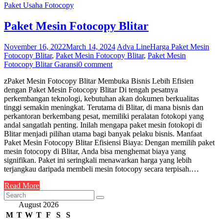
Paket Usaha Fotocopy
Paket Mesin Fotocopy Blitar
November 16, 2022
March 14, 2024
Adva Line
Harga Paket Mesin
Fotocopy Blitar
,
Paket Mesin Fotocopy Blitar
,
Paket Mesin
Fotocopy Blitar Garansi
0 comment
zPaket Mesin Fotocopy Blitar Membuka Bisnis Lebih Efisien
dengan Paket Mesin Fotocopy Blitar Di tengah pesatnya
perkembangan teknologi, kebutuhan akan dokumen berkualitas
tinggi semakin meningkat. Terutama di Blitar, di mana bisnis dan
perkantoran berkembang pesat, memiliki peralatan fotokopi yang
andal sangatlah penting. Inilah mengapa paket mesin fotokopi di
Blitar menjadi pilihan utama bagi banyak pelaku bisnis. Manfaat
Paket Mesin Fotocopy Blitar Efisiensi Biaya: Dengan memilih paket
mesin fotocopy di Blitar, Anda bisa menghemat biaya yang
signifikan. Paket ini seringkali menawarkan harga yang lebih
terjangkau daripada membeli mesin fotocopy secara terpisah.…
Read More
August 2026
M
T
W
T
F
S
S