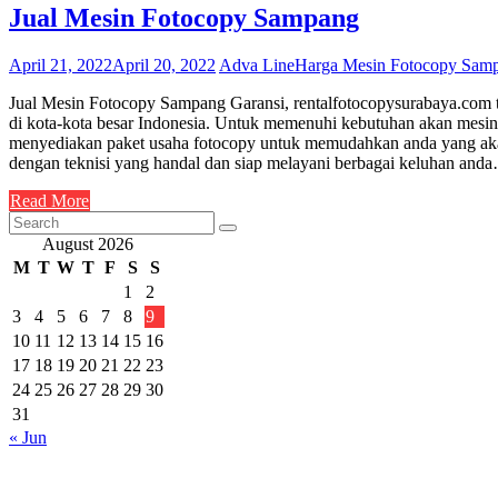
Jual Mesin Fotocopy Sampang
April 21, 2022
April 20, 2022
Adva Line
Harga Mesin Fotocopy Sam
Jual Mesin Fotocopy Sampang Garansi, rentalfotocopysurabaya.com te
di kota-kota besar Indonesia. Untuk memenuhi kebutuhan akan mesin
menyediakan paket usaha fotocopy untuk memudahkan anda yang akan
dengan teknisi yang handal dan siap melayani berbagai keluhan and
Read More
August 2026
M
T
W
T
F
S
S
1
2
3
4
5
6
7
8
9
10
11
12
13
14
15
16
17
18
19
20
21
22
23
24
25
26
27
28
29
30
31
« Jun